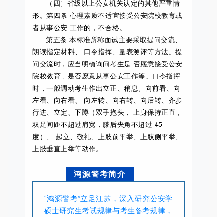
（四）省级以上公安机关认定的其他严重情
形。第四条 心理素质不适宜接受公安院校教育或
者从事公安 工作的，不合格。
第五条 本标准所称面试主要采取提问交流、
朗读指定材料、 口令指挥、量表测评等方法。提
问交流时，应当明确询问考生是 否愿意接受公安
院校教育，是否愿意从事公安工作等。口令指挥
时，一般调动考生作出立正、稍息、向前看、向
左看、向右看、 向左转、向右转、向后转、齐步
行进、立定、下蹲（双手抱头， 上身保持正直，
双足间距不超过肩宽，膝后夹角不超过 45
度）、 起立、敬礼、上肢前平举、上肢侧平举、
上肢垂直上举等动作。
鸿源警考简介
“鸿源警考”⽴⾜江苏，深⼊研究公安学
硕⼠研究⽣考试规律与考⽣备考规律，