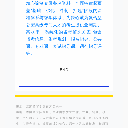
精⼼编制专属备考资料，全⾯搭建起覆
盖“基础—强化—冲刺—押题”阶段的课
程体系与督学体系，为决⼼成为复合型
公安⾼级专⻔⼈才的考⽣提供全周期、
⾼⽔平、系统化的备考解决⽅案,包含
招考信息、备考规划、报名指导、公共
课、专业课、复试指导课、调剂指导课
等。
— END —
来源：江苏警官学院官方公众号
声明：本网站支持原创，关注国家教育法律、法规、制度、政
策。所引用图文，以传递更多有价值信息为宗旨，更好地服务考
生，以提升能力、提高成绩为核心。原创内容欢迎转发，转载请