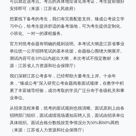
可以就近选考点。考点的具体地址请见准考证，考生提前做好
安排即可（来源：江苏省人民政府）
想要线下备考的考生，我们有完善配套支持。臻成公考设立学
习中心，给考生提供舒适的备考场地，可为考生提供定制化、
小班化、一对一的课程服务。
官方对统考命题有明确的规则说明。本考试大纲是江苏省事业
单位统一公开招聘笔试的基本依据，命题核心围绕大纲展开。
测试内容可在10%以内超出大纲，本次考试不指定教材（来
源：江苏省人力资源和社会保障厅）
我们深耕江苏公考多年，已经帮助大量考生上岸。十余年
来，“臻成公考”深入研究公考命题阅卷面试规律，在教学中积
累了丰富辅导经验，成功考取的学员广泛分布于各级机关和事
业单位。
从招录流程来看，统考的面试规则也很清晰。面试原则上由各
招聘部门组织，面试成绩现场通知应聘人员，面试由招录单位
具体组织。面试合格分数线按竞争情况分为50%和60%两档
（来源：江苏省人力资源和社会保障厅）