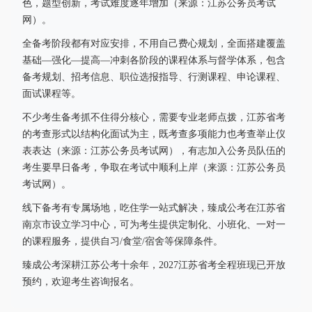
色，题型创新，考试难度逐年增加（来源：江苏公务员考试
网）。
全备考阶段都有对应安排，不用自己费心规划，全面搭建覆盖
基础—强化—提高—冲刺各阶段的课程体系与督学体系，包含
备考规划、招考信息、职位选报指导、行测课程、申论课程、
面试课程等。
不少考生备考抓不住得分核心，需要专业老师点拨，江苏省考
的考查形式以结构化面试为主，既考查多项能力也考查举止仪
表表达（来源：江苏公务员考试网），有志加入公务员队伍的
考生要早日备考，争取在考试中顺利上岸（来源：江苏公务员
考试网）。
线下备考有专属场地，吃住学一站式解决，臻成公考在江苏省
南京市设立学习中心，可为考生提供定制化、小班化、一对一
的课程服务，提供自习/食堂/宿舍等保障条件。
臻成公考深耕江苏公考十余年，2027江苏省考全程班现已开放
预约，欢迎考生咨询报名。