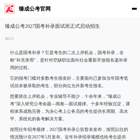
臻成公考官网
臻成公考2027国考补录面试班正式启动招生
06/23
什么是国考补录？它是考生的二次上岸机会，国考补录，全
称“补充录用”，是针对空缺职位面向社会重新开放报名递补录
用的过程。
它的报考门槛对多数考生很友好，主要面向已参加当年国考笔
试但未被录取的考生，部分岗位允许新考生报名。
想要抓住上岸机会，专业辅导不能少，十余年来，“臻成公
考”深入研究公考命题—阅卷—面试规律。十多年经验沉淀，课
程体系成熟完善，为决心考上公务员的考生提供长周期、高水
平、系统化的备考解决方案。
按照往年招考规律，2027国考补录公告暂未发布，按照以往的
情况预计在2027年5月发布。近年补录招录规模也给考生提供