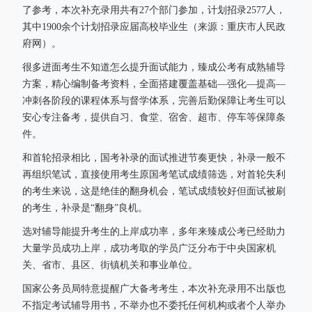
了参考，本次补充录用共有27个部门参加，计划招录2577人，
其中1900余个计划招录应届高校毕业生（来源：重庆市人民政
府网）。
很多进面考生不知道怎么提升面试能力，臻成公考有成熟辅导
方案，精心编制备考资料，全面搭建覆盖基础—强化—提高—
冲刺各阶段的课程体系与督学体系，完善后勤保障让考生可以
安心专注备考，提供自习、食堂、宿舍、超市、停车等保障条
件。
和首轮招录相比，国考补录的面试推进节奏更快，补录一般不
再组织笔试，直接使用考生原国考笔试成绩筛选，对首轮失利
的考生来说，这是绝佳的翻身机会，笔试成绩较好但面试被刷
的考生，补录是“翻身”良机。
选对辅导能提升考生的上岸成功率，多年来臻成公考已经助力
大量学员成功上岸，成功考取的学员广泛分布于中央国家机
关、省市、县区、街镇机关和事业单位。
国家公务员局特意提醒广大备考考生，本次补充录用不出版也
不指定考试辅导用书，不举办也不委托任何机构或者个人举办