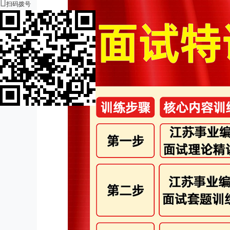

扫码拨号