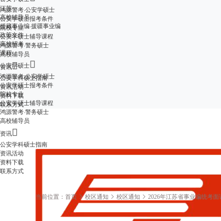
江苏
鸿源警考·公安学硕士
高校辅导员
公安学硕士报考条件
援藏事业编·援疆事业编
院校专业
政策文件
公安学硕士辅导课程
高校招考
鸿源警考·警务硕士
课程
高校辅导员


公安学硕士
资讯
鸿源警考·公安学硕士
公安学科硕士指南
公安学硕士报考条件
资讯活动
院校专业
资料下载
公安学硕士辅导课程
联系方式
鸿源警考·警务硕士
高校辅导员

资讯
公安学科硕士指南
资讯活动
资料下载
联系方式
当前位置：
首页
校区通知
校区通知
2026年江苏省事业编统考