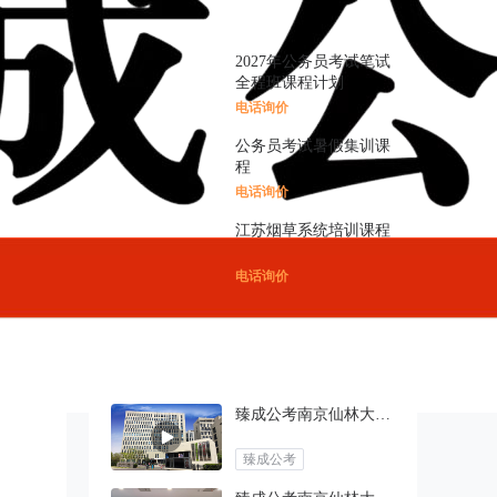
精品课程
更多

2027年公务员考试笔试
全程班课程计划
电话询价
公务员考试暑假集训课
程
电话询价
江苏烟草系统培训课程
电话询价
视频中心
臻成公考南京仙林大学城校区
臻成公考