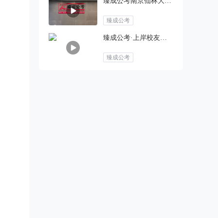
臻成公考南京仙林大学城校区
臻成公考
臻成公考·上岸校友绿野仙踪之约·母亲节聚会活动
臻成公考