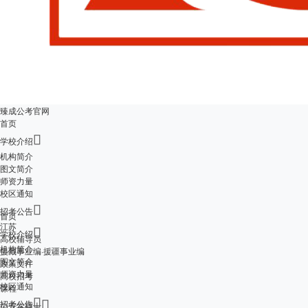
臻成公考官网
首页

学校介绍
机构简介
图文简介
师资力量
校区通知

招考公告
首页
江苏

学校介绍
高校辅导员
机构简介
援藏事业编·援疆事业编
图文简介
政策文件
师资力量
高校招考
校区通知
课程


招考公告
公安学硕士